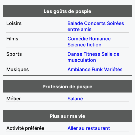
Les goûts de pospie
Loisirs
Balade
Concerts
Soirées
entre amis
Films
Comédie
Romance
Science fiction
Sports
Danse
Fitness
Salle de
musculation
Musiques
Ambiance
Funk
Variétés
Profession de pospie
Métier
Salarié
Plus sur ma vie
Activité préférée
Aller au restaurant