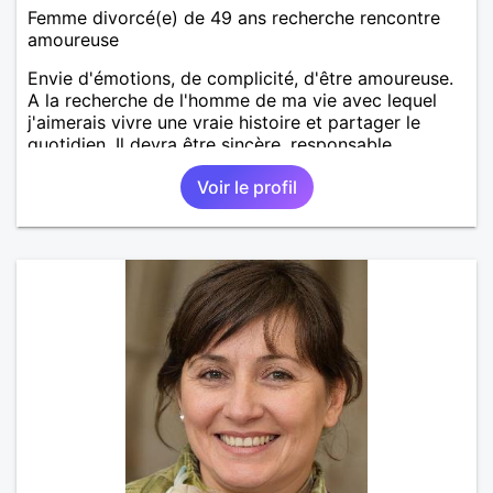
Femme divorcé(e) de 49 ans recherche rencontre
amoureuse
Envie d'émotions, de complicité, d'être amoureuse.
A la recherche de l'homme de ma vie avec lequel
j'aimerais vivre une vraie histoire et partager le
quotidien. Il devra être sincère, responsable,
ambitieux, entreprenant, fort de caractère et avec le
Voir le profil
sens de l'humour. Il saura me chouchouter et me
mettre en valeur, me donner son amour et attention.
Merci de m'avoir lu et à bientôt...