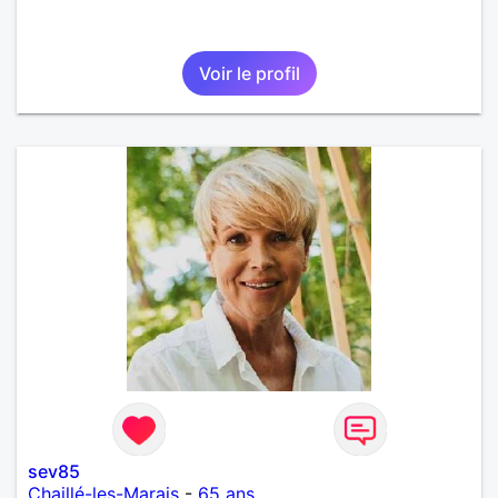
Voir le profil
sev85
Chaillé-les-Marais
-
65 ans