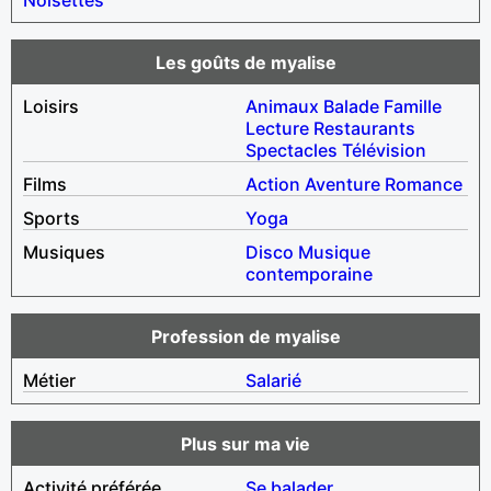
Les goûts de myalise
Loisirs
Animaux
Balade
Famille
Lecture
Restaurants
Spectacles
Télévision
Films
Action
Aventure
Romance
Sports
Yoga
Musiques
Disco
Musique
contemporaine
Profession de myalise
Métier
Salarié
Plus sur ma vie
Activité préférée
Se balader