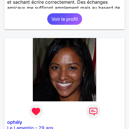
et sachant écrire correctement. Des échanges
amicaux me suffiront amplement mais au hasard de
la vie, si le charme opère, je ne suis pas fermée à
Voir le profil
une éventuelle relation sérieuse avec un homme.
ophély
Le Lamentin
-
29 ans