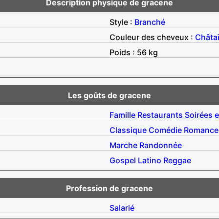
Description physique de gracene
Style :
Branché
Couleur des cheveux :
Châta
Poids : 56 kg
Les goûts de gracene
Famille
Restaurants
Soirées 
Classique
Comédie
Romance
Marche
Randonnée
Gospel
Latino
Reggae
Profession de gracene
Salarié