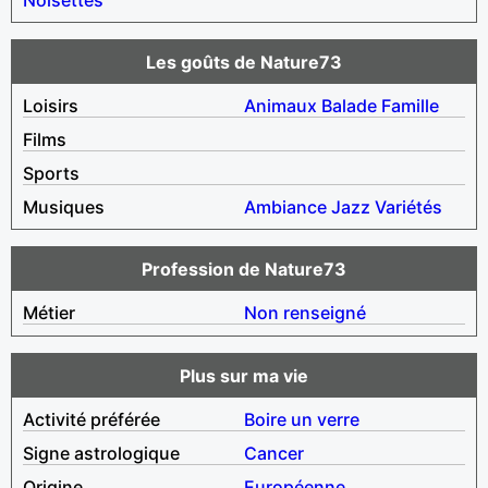
Les goûts de Nature73
Loisirs
Animaux
Balade
Famille
Films
Sports
Musiques
Ambiance
Jazz
Variétés
Profession de Nature73
Métier
Non renseigné
Plus sur ma vie
Activité préférée
Boire un verre
Signe astrologique
Cancer
Origine
Européenne