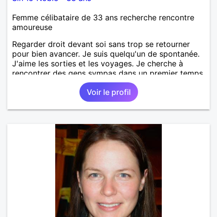
Femme célibataire de 33 ans recherche rencontre
amoureuse
Regarder droit devant soi sans trop se retourner
pour bien avancer. Je suis quelqu'un de spontanée.
J'aime les sorties et les voyages. Je cherche à
rencontrer des gens sympas dans un premier temps.
Voir le profil