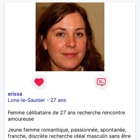
erissa
Lons-le-Saunier
-
27 ans
Femme célibataire de 27 ans recherche rencontre
amoureuse
Jeune femme romantique, passionnée, spontanée,
franche, discrète recherche idéal masculin sans être