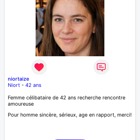
niortaize
Niort
-
42 ans
Femme célibataire de 42 ans recherche rencontre
amoureuse
Pour homme sincère, sérieux, age en rapport, merci!