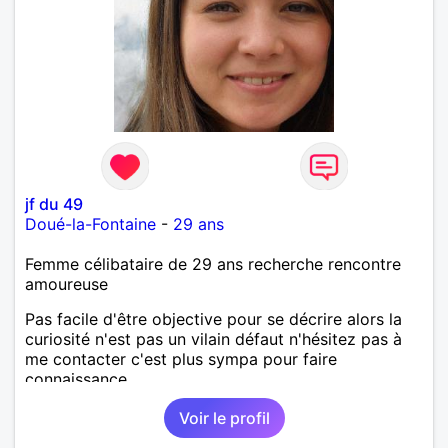
jf du 49
Doué-la-Fontaine
-
29 ans
Femme célibataire de 29 ans recherche rencontre
amoureuse
Pas facile d'être objective pour se décrire alors la
curiosité n'est pas un vilain défaut n'hésitez pas à
me contacter c'est plus sympa pour faire
connaissance.
Voir le profil