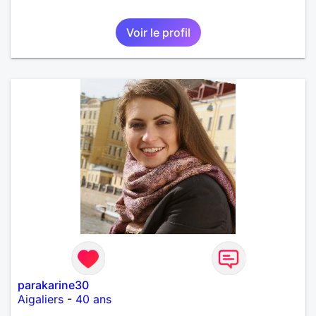
Voir le profil
parakarine30
Aigaliers
-
40 ans