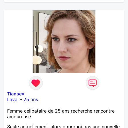
Tiansev
Laval
-
25 ans
Femme célibataire de 25 ans recherche rencontre
amoureuse
Seule actuellement, alors pourquoi pas une nouvelle