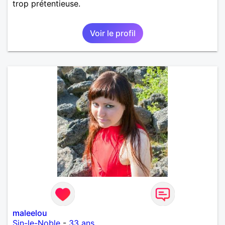
trop prétentieuse.
Voir le profil
maleelou
Sin-le-Noble
-
33 ans