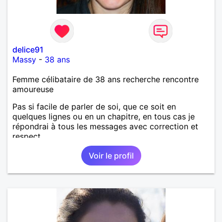
delice91
Massy
-
38 ans
Femme célibataire de 38 ans recherche rencontre
amoureuse
Pas si facile de parler de soi, que ce soit en
quelques lignes ou en un chapitre, en tous cas je
répondrai à tous les messages avec correction et
respect.
Voir le profil