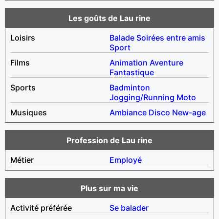
Les goûts de Lau rine
Loisirs
Balade
Soirées entre amis
Sport
Films
Animation
Aventure
Fantastique
Sports
Badminton
Jogging/Running
Moto
Musiques
Ambiance
Disco
New-age
Profession de Lau rine
Métier
Employé
Plus sur ma vie
Activité préférée
Se balader