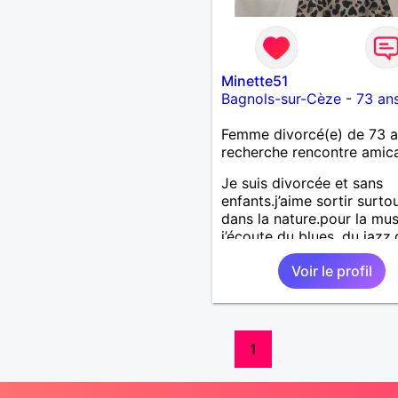
Minette51
Bagnols-sur-Cèze
-
73 an
Femme divorcé(e) de 73 
recherche rencontre amic
Je suis divorcée et sans
enfants.j’aime sortir surto
dans la nature.pour la mu
j’écoute du blues, du jazz,
musique des années 80.j’a
Voir le profil
beaucoup d’activités manu
dont la peinture.j’aimerai
rencontrer une personne 
rejoigne dans mes
goûts.debuter part de l’am
1
plus si affinité.