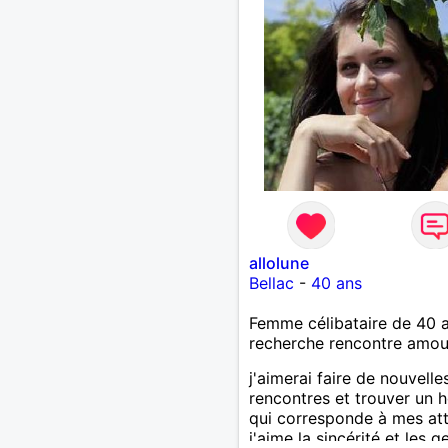
allolune
Bellac
-
40 ans
Femme célibataire de 40 
recherche rencontre amo
j'aimerai faire de nouvelle
rencontres et trouver un
qui corresponde à mes at
j'aime la sincérité et les g