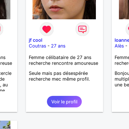
donner
au des
m’a am
simple
rencon
me par
une re
jf cool
loann
simplic
Coutras
-
27 ans
Alès
-
sincér
fous r
ans
Femme célibataire de 27 ans
Femme 
renden
ureuse
recherche rencontre amoureuse
recher
cherch
quelqu
cercle
Seule mais pas désespérée
Bonjou
partag
 de
recherche mec même profil.
multip
chose 
, au
une be
J’aime
une
balade
endroi
Voir le profil
rien, 
parfois
J’appr
films e
livre 