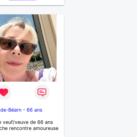
r sur le net mon alter-ego
les mêmes critères,
t s'investir dans une
n sérieuse.
-de-Béarn
-
66 ans
 veuf/veuve de 66 ans
che rencontre amoureuse