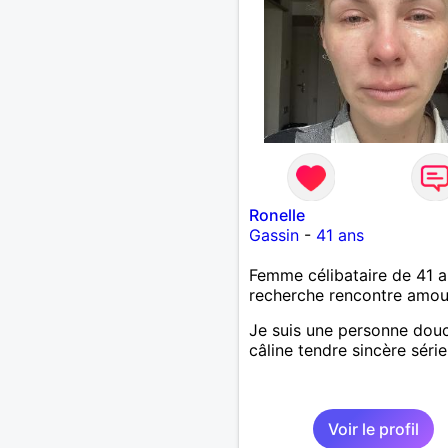
Ronelle
Gassin
-
41 ans
Femme célibataire de 41 a
recherche rencontre amo
Je suis une personne dou
câline tendre sincère séri
Voir le profil