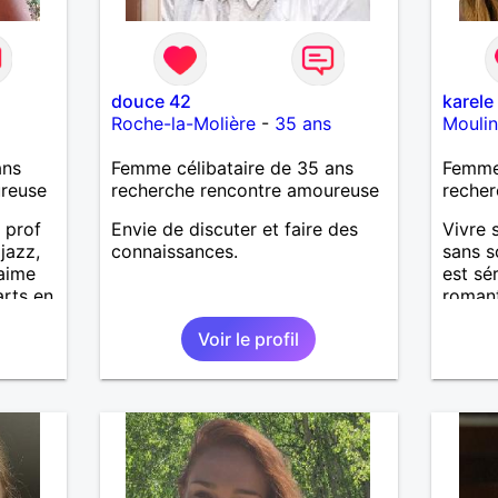
douce 42
karele
Roche-la-Molière
-
35 ans
Moulin
ans
Femme célibataire de 35 ans
Femme 
ureuse
recherche rencontre amoureuse
recher
 prof
Envie de discuter et faire des
Vivre 
jazz,
connaissances.
sans s
’aime
est sé
arts en
romant
une
pouvez
Voir le profil
hysique