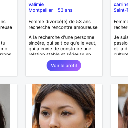
valimie
carrin
Montpellier
-
53 ans
Saint-
ans
Femme divorcé(e) de 53 ans
Femme
ureuse
recherche rencontre amoureuse
recher
A la recherche d'une personne
Je sui
 tu
sincère, qui sait ce qu'elle veut,
passio
 moi
qui a envie de construire une
et la 
errons
relation stable et sérieuse en
cultur
prenant le temps de se
temps 
Voir le profil
connaître et de se découvrir.
idées 
que le
moi, c
énorm
authen
conver
plus, j
et à s
besoin
donne 
J’aime