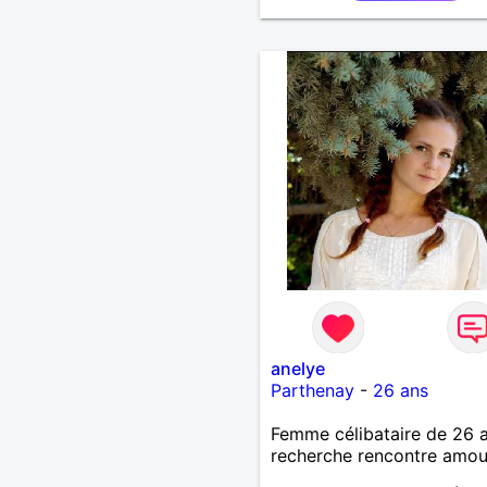
anelye
Parthenay
-
26 ans
Femme célibataire de 26 
recherche rencontre amo