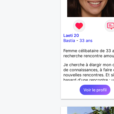
Laeti 20
Bastia
-
33 ans
Femme célibataire de 33 
recherche rencontre amo
Je cherche à élargir mon 
de connaissances, à faire
nouvelles rencontres. Et si
hasard d'une rencontre : 
étincelle...
Voir le profil